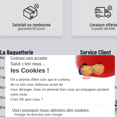
Satisfait ou remboursé
Livraison offert
garantie 30 jours
à partir de 59€
La Baguetterie
Service Client
Notre histoire
Livraison
La BagShow
Garantie 3 ans
​Télécharger le catalogue
CGV
Nous contacter
FAQ - Questions Fr
Guides La Baguetterie
Baguetterie Shop Online