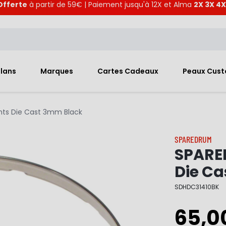
Offerte
à partir de 59€ | Paiement jusqu'à 12X et Alma
2X 3X 4X
Plans
Marques
Cartes Cadeaux
Peaux Cus
ants Die Cast 3mm Black
SPAREDRUM
SPARED
Die C
SDHDC31410BK
65,0