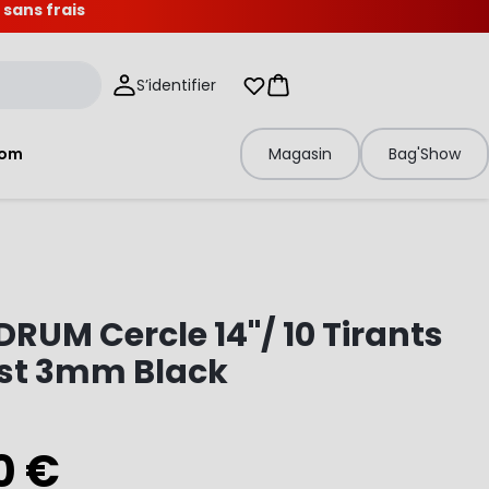
 sans frais
S’identifier
Mes listes d'envies
Panier
tom
Magasin
Bag'Show
RUM Cercle 14"/ 10 Tirants
ast 3mm Black
0 €