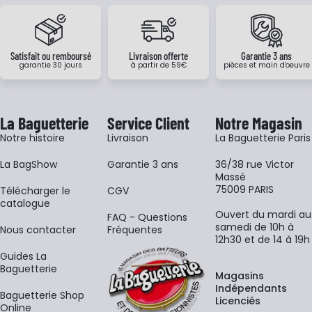
Satisfait ou remboursé
Livraison offerte
Garantie 3 ans
garantie 30 jours
à partir de 59€
pièces et main d'oeuvre
La Baguetterie
Service Client
Notre Magasin
Notre histoire
Livraison
La Baguetterie Paris
La BagShow
Garantie 3 ans
36/38 rue Victor
Massé
75009 PARIS
​Télécharger le
CGV
catalogue
Ouvert du mardi au
FAQ - Questions
samedi de 10h à
Nous contacter
Fréquentes
12h30 et de 14 à 19h
Guides La
Baguetterie
Magasins
Indépendants
Baguetterie Shop
Licenciés
Online