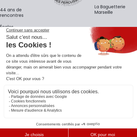
La Baguetterie
44 ans de
Marseille
rencontres
Écoles
La newsletter
Adresse e-mail
M'
En vous inscrivant à notre newsletter, vous acceptez notre
politique de
confidentialité
.
Retrouvons-nous sur