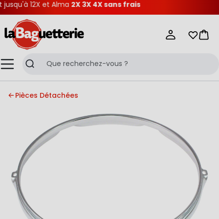
usqu'à 12X et Alma
2X 3X 4X sans frais
La Baguetterie
Mes list
Pani
Menu
Recherche
Pièces Détachées