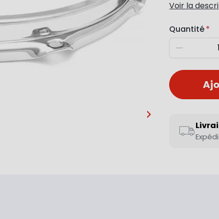
Voir la descr
Quantité
Diminuer
Ajo
…
Livra
Expédi