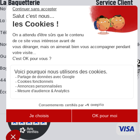
La Baguetterie
Service Client
Notre histoire
Livraison
La BagShow
Garantie 3 ans
​Télécharger le catalogue
CGV
Nous contacter
FAQ - Questions Fr
Guides La Baguetterie
Baguetterie Shop Online
44 ans de rencontres
Écoles