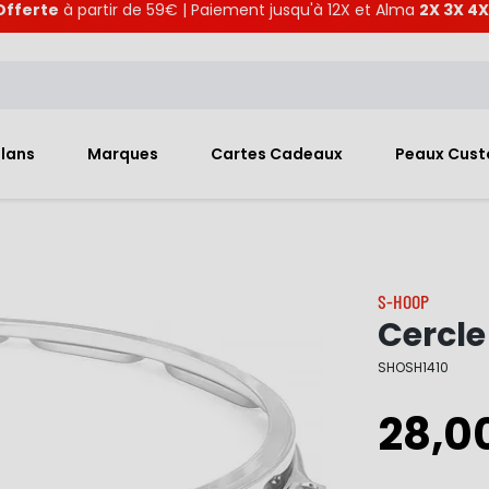
Offerte
à partir de 59€ | Paiement jusqu'à 12X et Alma
2X 3X 4X
Plans
Marques
Cartes Cadeaux
Peaux Cus
S-HOOP
Cercle
SHOSH1410
28,0