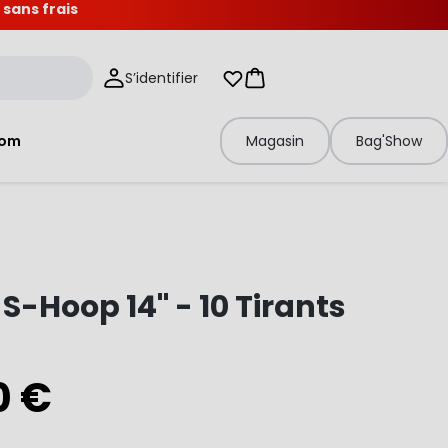
 sans frais
S’identifier
Mes listes d'envies
Panier
tom
Magasin
Bag'Show
 S-Hoop 14" - 10 Tirants
0 €