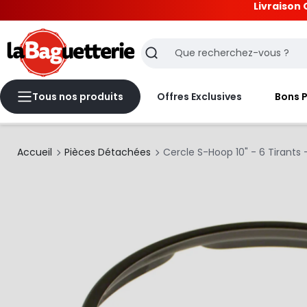
Livraison 
La Baguetterie
Recherche
Tous nos produits
Offres Exclusives
Bons 
Accueil
Pièces Détachées
Cercle S-Hoop 10" - 6 Tirants -