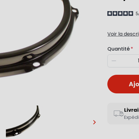
5
Voir la descr
Quantité
Diminuer
Ajo
Livra
Expédi
…