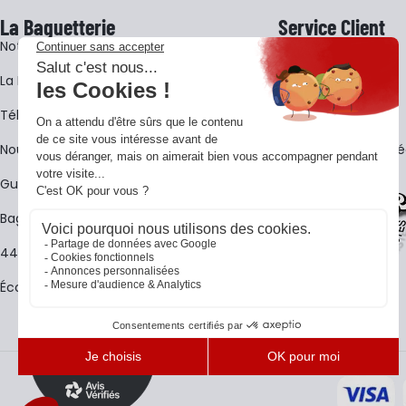
La Baguetterie
Service Client
Notre histoire
Livraison
La BagShow
Garantie 3 ans
​Télécharger le catalogue
CGV
Nous contacter
FAQ - Questions Fr
Guides La Baguetterie
Baguetterie Shop Online
44 ans de rencontres
Écoles