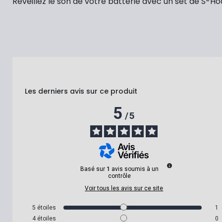
Réveillez le son de votre batterie avec un set de S-Ho
Les derniers avis sur ce produit
5
/
5
Basé sur
1
avis soumis à un
contrôle
Voir tous les avis sur ce site
5
étoiles
1
4
étoiles
0