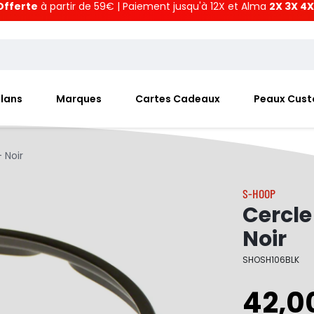
Offerte
à partir de 59€ | Paiement jusqu'à 12X et Alma
2X 3X 4X
Plans
Marques
Cartes Cadeaux
Peaux Cus
 Noir
S-HOOP
Cercle
Noir
SHOSH106BLK
42,0