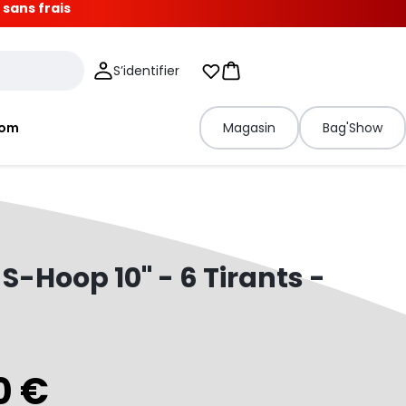
 sans frais
S’identifier
Mes listes d'envies
Panier
tom
Magasin
Bag'Show
 S-Hoop 10" - 6 Tirants -
0 €