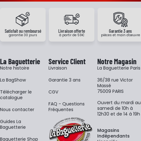
Satisfait ou remboursé
Livraison offerte
Garantie 3 ans
garantie 30 jours
à partir de 59€
pièces et main d'oeuvre
La Baguetterie
Service Client
Notre Magasin
Notre histoire
Livraison
La Baguetterie Paris
La BagShow
Garantie 3 ans
36/38 rue Victor
Massé
75009 PARIS
​Télécharger le
CGV
catalogue
Ouvert du mardi au
FAQ - Questions
samedi de 10h à
Nous contacter
Fréquentes
12h30 et de 14 à 19h
Guides La
Baguetterie
Magasins
Indépendants
Baguetterie Shop