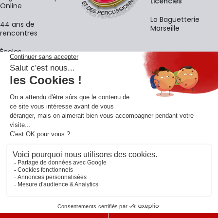
Licenciés
Online
La Baguetterie
44 ans de
Marseille
rencontres
Écoles
La newsletter
Adresse e-mail
M'
En vous inscrivant à notre newsletter, vous acceptez notre
politique de
confidentialité
.
Retrouvons-nous sur