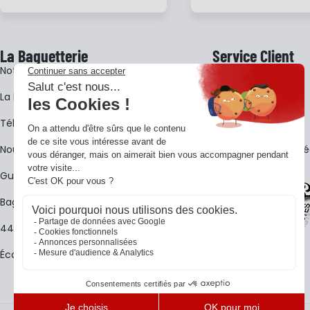
La Baguetterie
Service Client
Notre histoire
Livraison
La BagShow
Garantie 3 ans
​Télécharger le catalogue
CGV
Nous contacter
FAQ - Questions Fr
Guides La Baguetterie
Baguetterie Shop Online
44 ans de rencontres
Écoles