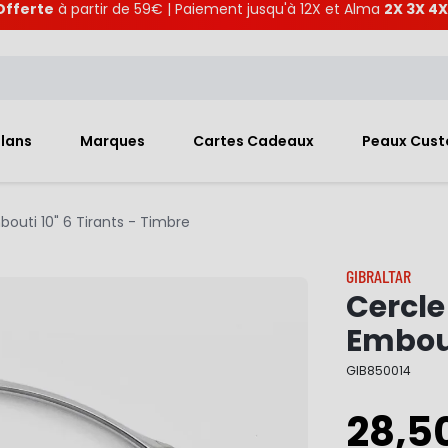
Offerte
à partir de 59€ | Paiement jusqu'à 12X et Alma
2X 3X 4X
Plans
Marques
Cartes Cadeaux
Peaux Cus
bouti 10" 6 Tirants - Timbre
GIBRALTAR
Cercle
Embout
GIB850014
28,5