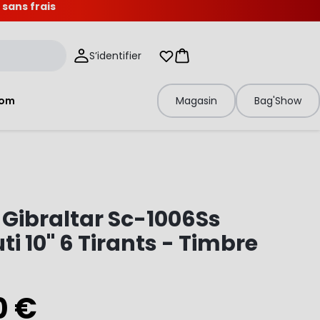
 sans frais
S’identifier
Mes listes d'envies
Panier
tom
Magasin
Bag'Show
 Gibraltar Sc-1006Ss
i 10" 6 Tirants - Timbre
0 €