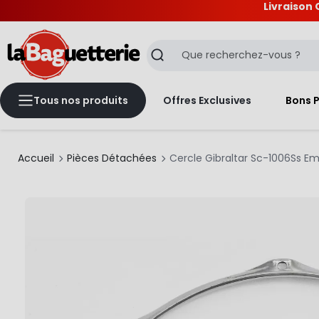
Livraison 
La Baguetterie
Recherche
Tous nos produits
Offres Exclusives
Bons 
Accueil
Pièces Détachées
Cercle Gibraltar Sc-1006Ss Em