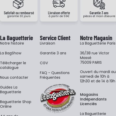
Satisfait ou remboursé
Livraison offerte
Garantie 3 ans
garantie 30 jours
à partir de 59€
pièces et main d'oeuvre
La Baguetterie
Service Client
Notre Magasin
Notre histoire
Livraison
La Baguetterie Paris
La BagShow
Garantie 3 ans
36/38 rue Victor
Massé
75009 PARIS
​Télécharger le
CGV
catalogue
Ouvert du mardi au
FAQ - Questions
samedi de 10h à
Nous contacter
Fréquentes
12h30 et de 14 à 19h
Guides La
Baguetterie
Magasins
Indépendants
Baguetterie Shop
Licenciés
Online
La Baguetterie