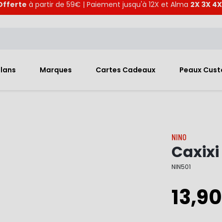
Offerte
à partir de 59€ | Paiement jusqu'à 12X et Alma
2X 3X 4X
Plans
Marques
Cartes Cadeaux
Peaux Cus
NINO
Caxixi
NIN501
13,90