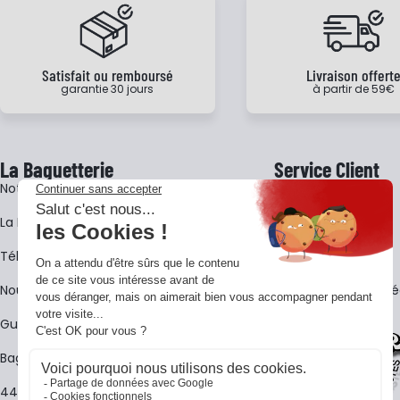
Satisfait ou remboursé
Livraison offert
garantie 30 jours
à partir de 59€
La Baguetterie
Service Client
Notre histoire
Livraison
La BagShow
Garantie 3 ans
​Télécharger le catalogue
CGV
Nous contacter
FAQ - Questions Fr
Guides La Baguetterie
Baguetterie Shop Online
44 ans de rencontres