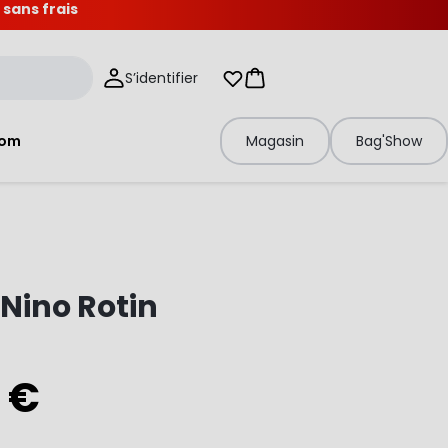
 sans frais
S’identifier
Mes listes d'envies
Panier
tom
Magasin
Bag'Show
 Nino Rotin
 €