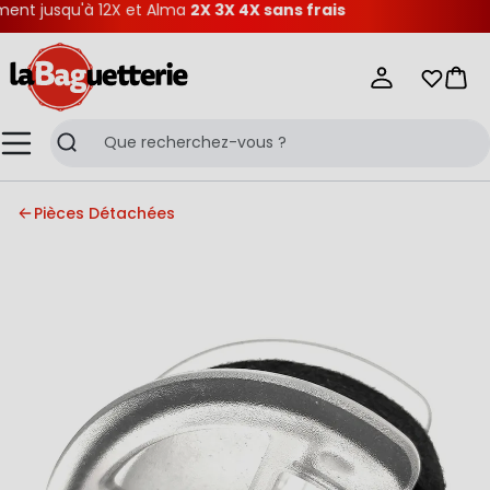
nt jusqu'à 12X et Alma
2X 3X 4X sans frais
La Baguetterie
Mes list
Pani
Menu
Recherche
Pièces Détachées