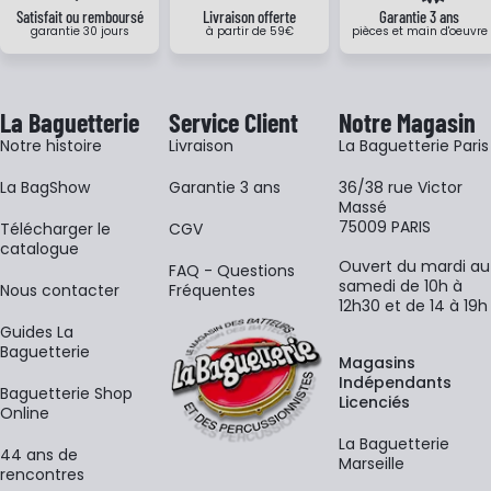
Satisfait ou remboursé
Livraison offerte
Garantie 3 ans
garantie 30 jours
à partir de 59€
pièces et main d'oeuvre
La Baguetterie
Service Client
Notre Magasin
Notre histoire
Livraison
La Baguetterie Paris
La BagShow
Garantie 3 ans
36/38 rue Victor
Massé
75009 PARIS
​Télécharger le
CGV
catalogue
Ouvert du mardi au
FAQ - Questions
samedi de 10h à
Nous contacter
Fréquentes
12h30 et de 14 à 19h
Guides La
Baguetterie
Magasins
Indépendants
Baguetterie Shop
Licenciés
Online
La Baguetterie
44 ans de
Marseille
rencontres