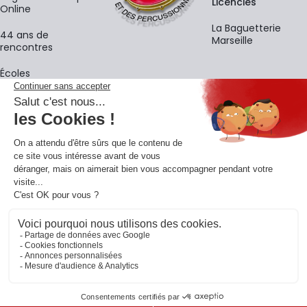
Licenciés
Online
La Baguetterie
44 ans de
Marseille
rencontres
Écoles
La newsletter
Adresse e-mail
M'
En vous inscrivant à notre newsletter, vous acceptez notre
politique de
confidentialité
.
Retrouvons-nous sur