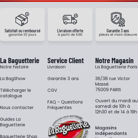
Satisfait ou remboursé
Livraison offerte
Garantie 3 ans
garantie 30 jours
à partir de 59€
pièces et main d'oeuvre
La Baguetterie
Service Client
Notre Magasin
Notre histoire
Livraison
La Baguetterie Paris
La BagShow
Garantie 3 ans
36/38 rue Victor
Massé
75009 PARIS
​Télécharger le
CGV
catalogue
Ouvert du mardi au
FAQ - Questions
samedi de 10h à
Nous contacter
Fréquentes
12h30 et de 14 à 19h
Guides La
Baguetterie
Magasins
Indépendants
Baguetterie Shop