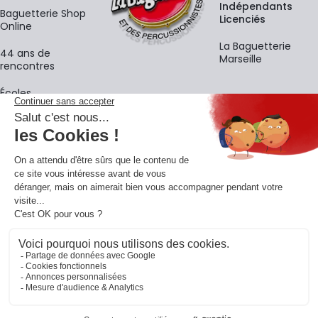
Indépendants
Baguetterie Shop
Licenciés
Online
La Baguetterie
44 ans de
Marseille
rencontres
Écoles
La newsletter
Adresse e-mail
M'
En vous inscrivant à notre newsletter, vous acceptez notre
politique de
confidentialité
.
Retrouvons-nous sur