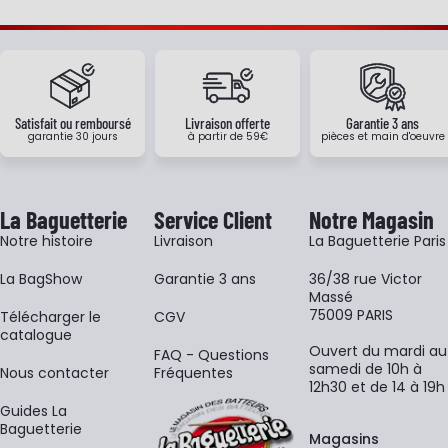
Satisfait ou remboursé
Livraison offerte
Garantie 3 ans
garantie 30 jours
à partir de 59€
pièces et main d'oeuvre
La Baguetterie
Service Client
Notre Magasin
Notre histoire
Livraison
La Baguetterie Paris
La BagShow
Garantie 3 ans
36/38 rue Victor
Massé
75009 PARIS
​Télécharger le
CGV
catalogue
Ouvert du mardi au
FAQ - Questions
samedi de 10h à
Nous contacter
Fréquentes
12h30 et de 14 à 19h
Guides La
Baguetterie
Magasins