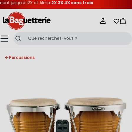
nt jusqu'à 12X et Alma
2X 3X 4X sans frais
La Baguetterie
Mes list
Pani
Menu
Recherche
Percussions