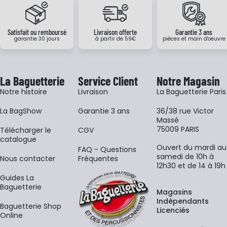
Satisfait ou remboursé
Livraison offerte
Garantie 3 ans
garantie 30 jours
à partir de 59€
pièces et main d'oeuvre
La Baguetterie
Service Client
Notre Magasin
Notre histoire
Livraison
La Baguetterie Paris
La BagShow
Garantie 3 ans
36/38 rue Victor
Massé
75009 PARIS
​Télécharger le
CGV
catalogue
Ouvert du mardi au
FAQ - Questions
samedi de 10h à
Nous contacter
Fréquentes
12h30 et de 14 à 19h
Guides La
Baguetterie
Magasins
Indépendants
Baguetterie Shop
Licenciés
Online