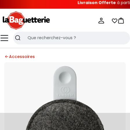
Livraison Offerte
à partir d
La Baguetterie
Mes list
Pani
Menu
Recherche
Accessoires