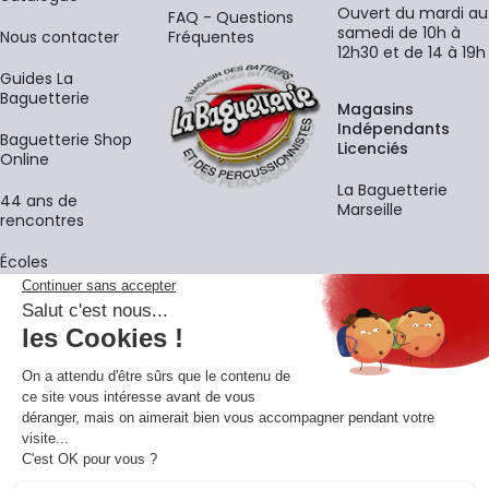
Ouvert du mardi au
FAQ - Questions
samedi de 10h à
Nous contacter
Fréquentes
12h30 et de 14 à 19h
Guides La
Baguetterie
Magasins
Indépendants
Baguetterie Shop
Licenciés
Online
La Baguetterie
44 ans de
Marseille
rencontres
Écoles
La newsletter
Adresse e-mail
M'
En vous inscrivant à notre newsletter, vous acceptez notre
politique de
confidentialité
.
Retrouvons-nous sur