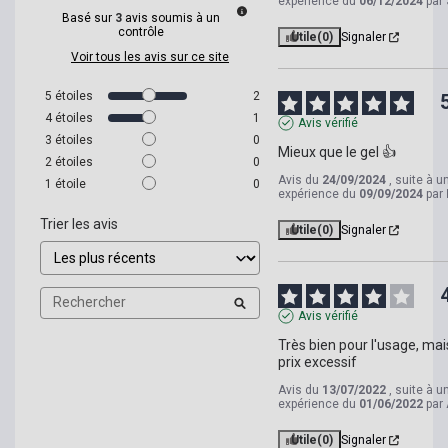
expérience du
06/12/2024
par
Basé sur
3
avis soumis à un
contrôle
Utile
(0)
Signaler
Voir tous les avis sur ce site
5
étoiles
2
4
étoiles
1
Avis vérifié
3
étoiles
0
Mieux que le gel 👍
2
étoiles
0
Avis du
24/09/2024
, suite à u
1
étoile
0
expérience du
09/09/2024
par
Trier les avis
Utile
(0)
Signaler
Avis vérifié
Très bien pour l'usage, mais
prix excessif
Avis du
13/07/2022
, suite à u
expérience du
01/06/2022
par
Utile
(0)
Signaler