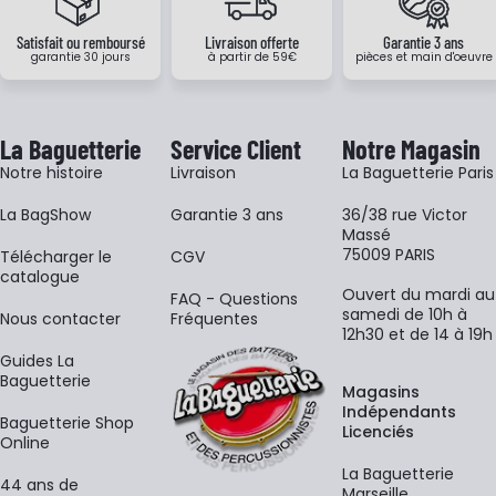
Satisfait ou remboursé
Livraison offerte
Garantie 3 ans
garantie 30 jours
à partir de 59€
pièces et main d'oeuvre
La Baguetterie
Service Client
Notre Magasin
Notre histoire
Livraison
La Baguetterie Paris
La BagShow
Garantie 3 ans
36/38 rue Victor
Massé
75009 PARIS
​Télécharger le
CGV
catalogue
Ouvert du mardi au
FAQ - Questions
samedi de 10h à
Nous contacter
Fréquentes
12h30 et de 14 à 19h
Guides La
Baguetterie
Magasins
Indépendants
Baguetterie Shop
Licenciés
Online
La Baguetterie
44 ans de
Marseille