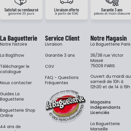
Satisfait ou remboursé
Livraison offerte
Garantie 3 ans
garantie 30 jours
à partir de 59€
pièces et main d'oeuvre
La Baguetterie
Service Client
Notre Magasin
Notre histoire
Livraison
La Baguetterie Paris
La BagShow
Garantie 3 ans
36/38 rue Victor
Massé
75009 PARIS
​Télécharger le
CGV
catalogue
Ouvert du mardi au
FAQ - Questions
samedi de 10h à
Nous contacter
Fréquentes
12h30 et de 14 à 19h
Guides La
Baguetterie
Magasins
Indépendants
Baguetterie Shop
Licenciés
Online
La Baguetterie
44 ans de
Marseille