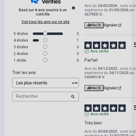
Avis du
24/05/2026
, suite à u
Basé sur
6
avis soumis à un
expérience du
01/05/2026
par
contrôle
ALFRED G.
Voir tous les avis sur ce site
Utile
(0)
Signaler
5
étoiles
5
4
étoiles
1
3
étoiles
0
Avis vérifié
2
étoiles
0
Parfait
1
étoile
0
Avis du
09/12/2025
, suite à u
Trier les avis
expérience du
24/11/2025
par
YANNICK V.
Utile
(0)
Signaler
Avis vérifié
Très bien
Avis du
05/04/2025
, suite à u
expérience du
21/03/2025
par