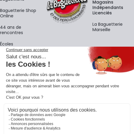
Magasins
Indépendants
Baguetterie Shop
Licenciés
Online
La Baguetterie
44 ans de
Marseille
rencontres
Écoles
La newsletter
Adresse e-mail
M'
En vous inscrivant à notre newsletter, vous acceptez notre
politique de
confidentialité
.
Retrouvons-nous sur