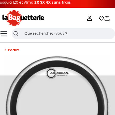
qu'à 12X et Alma
2X 3X 4X sans frais
La Baguetterie
Mes list
Pani
Menu
Recherche
Peaux