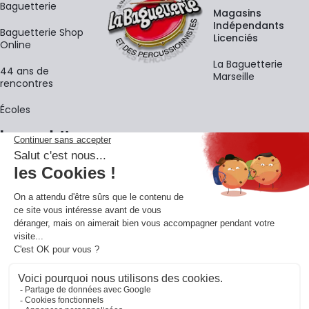
Baguetterie
Magasins
Indépendants
Baguetterie Shop
Licenciés
Online
La Baguetterie
44 ans de
Marseille
rencontres
Écoles
La newsletter
Adresse e-mail
M'
En vous inscrivant à notre newsletter, vous acceptez notre
politique de
confidentialité
.
Retrouvons-nous sur