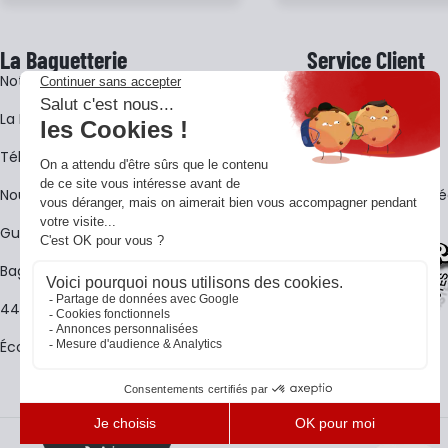
La Baguetterie
Service Client
Notre histoire
Livraison
La BagShow
Garantie 3 ans
​Télécharger le catalogue
CGV
Nous contacter
FAQ - Questions Fr
Guides La Baguetterie
Baguetterie Shop Online
44 ans de rencontres
Écoles