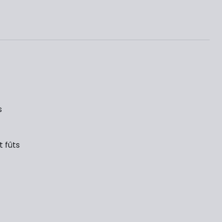
s
 fûts