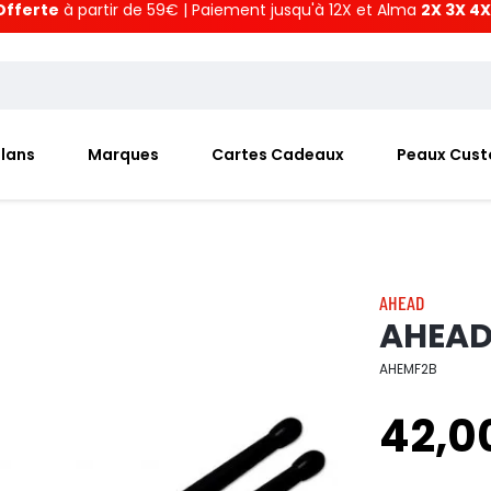
Offerte
à partir de 59€ | Paiement jusqu'à 12X et Alma
2X 3X 4X
Plans
Marques
Cartes Cadeaux
Peaux Cus
AHEAD
AHEAD 
AHEMF2B
42,0