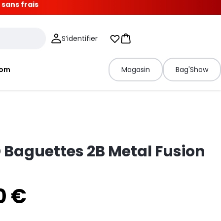
 sans frais
S’identifier
Mes listes d'envies
Panier
tom
Magasin
Bag'Show
Baguettes 2B Metal Fusion
0 €