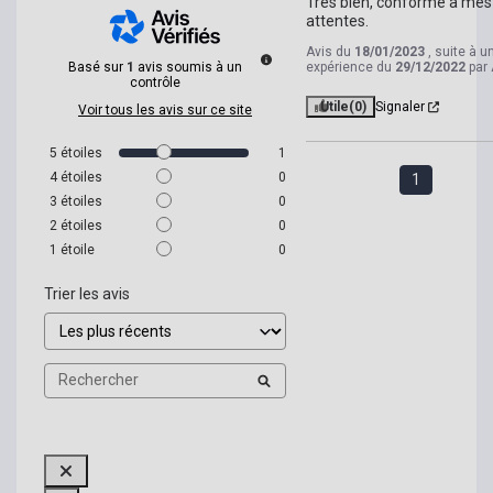
Très bien, conforme à mes 
attentes.
Avis du
18/01/2023
, suite à u
Basé sur
1
avis soumis à un
expérience du
29/12/2022
par
contrôle
Utile
(0)
Signaler
Voir tous les avis sur ce site
5
étoiles
1
4
étoiles
0
1
3
étoiles
0
2
étoiles
0
1
étoile
0
Trier les avis