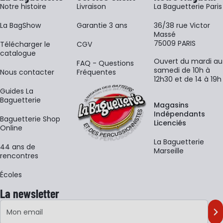
Notre histoire
Livraison
La Baguetterie Paris
La BagShow
Garantie 3 ans
36/38 rue Victor
Massé
75009 PARIS
​Télécharger le
CGV
catalogue
Ouvert du mardi au
FAQ - Questions
samedi de 10h à
Nous contacter
Fréquentes
12h30 et de 14 à 19h
Guides La
Baguetterie
Magasins
Indépendants
Baguetterie Shop
Licenciés
Online
La Baguetterie
44 ans de
Marseille
rencontres
Écoles
La newsletter
Adresse e-mail
M'