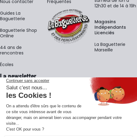
samedi de 10h à
Nous contacter
Fréquentes
12h30 et de 14 à 19h
Guides La
Baguetterie
Magasins
Indépendants
Baguetterie Shop
Licenciés
Online
La Baguetterie
44 ans de
Marseille
rencontres
Écoles
La newsletter
Adresse e-mail
M'
En vous inscrivant à notre newsletter, vous acceptez notre
politique de
confidentialité
.
Retrouvons-nous sur