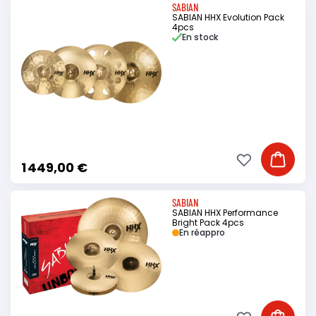
SABIAN
SABIAN HHX Evolution Pack
4pcs
En stock
Ajouter à ma li
Ajouter
1 449,00 €
SABIAN
SABIAN HHX Performance
Bright Pack 4pcs
En réappro