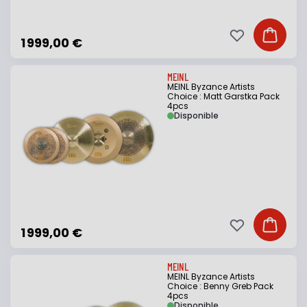
Ajouter à ma li
Ajouter
1 999,00 €
MEINL
MEINL Byzance Artists
Choice : Matt Garstka Pack
4pcs
Disponible
Ajouter à ma li
Ajouter
1 999,00 €
MEINL
MEINL Byzance Artists
Choice : Benny Greb Pack
4pcs
Disponible