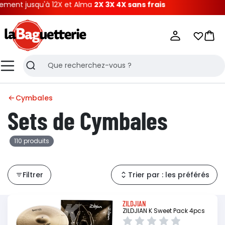
 jusqu'à 12X et Alma
2X 3X 4X sans frais
La Baguetterie
Mes list
Pani
Menu
Recherche
Cymbales
Sets de Cymbales
110 produits
Filtrer
Trier par : les préférés
ZILDJIAN
ZILDJIAN K Sweet Pack 4pcs