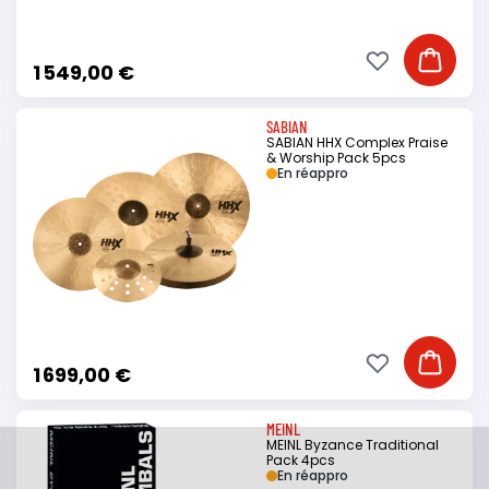
Ajouter à ma li
Ajouter
1 549,00 €
SABIAN
SABIAN HHX Complex Praise
& Worship Pack 5pcs
En réappro
Ajouter à ma li
Ajouter
1 699,00 €
MEINL
MEINL Byzance Traditional
Pack 4pcs
En réappro