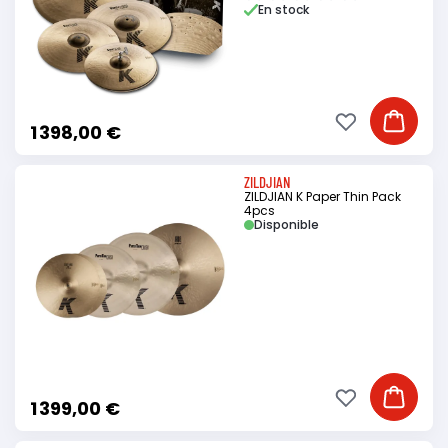
En stock
Ajouter à ma li
Ajouter
1 398,00 €
ZILDJIAN
ZILDJIAN K Paper Thin Pack
4pcs
Disponible
Ajouter à ma li
Ajouter
1 399,00 €