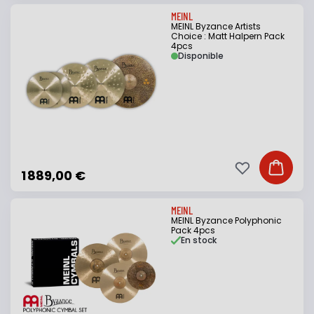
MEINL
MEINL Byzance Artists
Choice : Matt Halpern Pack
4pcs
Disponible
Ajouter à ma li
Ajouter
1 889,00 €
MEINL
MEINL Byzance Polyphonic
Pack 4pcs
En stock