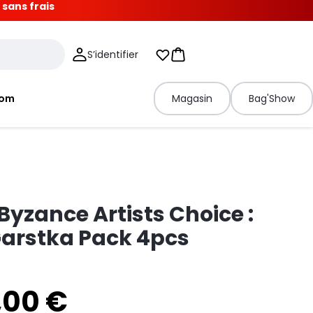
 sans frais
S’identifier
Mes listes d'envies
Panier
tom
Magasin
Bag'Show
Byzance Artists Choice :
Garstka Pack 4pcs
,00 €