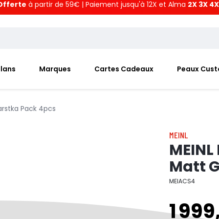
Offerte
à partir de 59€ | Paiement jusqu'à 12X et Alma
2X 3X 4X
Plans
Marques
Cartes Cadeaux
Peaux Cus
arstka Pack 4pcs
MEINL
MEINL 
Matt 
MEIACS4
1 999