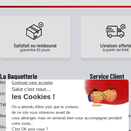
Satisfait ou remboursé
Livraison offert
garantie 30 jours
à partir de 59€
La Baguetterie
Service Client
Notre histoire
Livraison
La BagShow
Garantie 3 ans
​Télécharger le catalogue
CGV
Nous contacter
FAQ - Questions Fr
Guides La Baguetterie