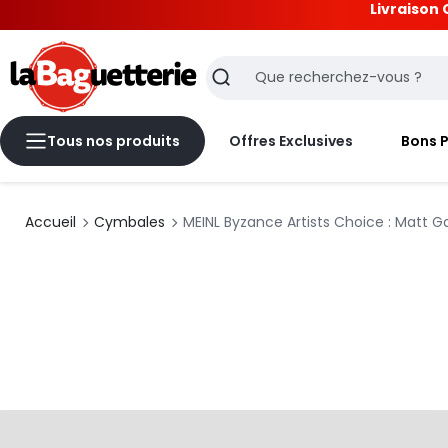
Livraison 
La Baguetterie
Recherche
Tous nos produits
Offres Exclusives
Bons 
Accueil
Cymbales
MEINL Byzance Artists Choice : Matt G