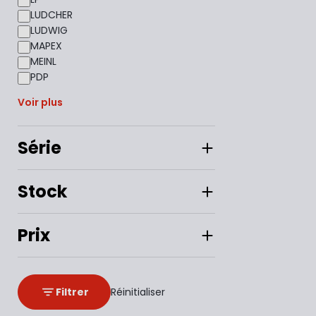
LUDCHER
LUDWIG
MAPEX
MEINL
PDP
Voir plus
Série
Stock
Prix
Filtrer
Réinitialiser