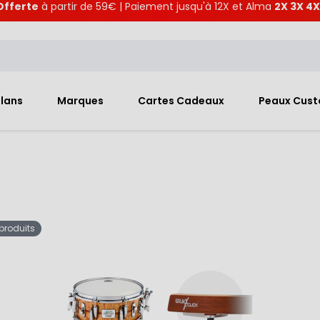
Offerte
à partir de 59€ | Paiement jusqu'à 12X et Alma
2X 3X 4X
Plans
Marques
Cartes Cadeaux
Peaux Cus
 produits