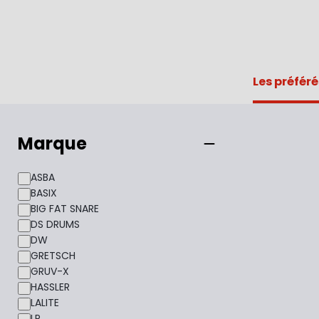
Les préféré
Marque
ASBA
BASIX
BIG FAT SNARE
DS DRUMS
DW
GRETSCH
GRUV-X
HASSLER
LALITE
LP