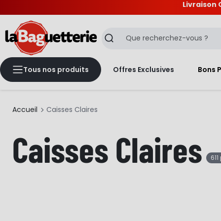
Livraison 
La Baguetterie
Recherche
Tous nos produits
Offres Exclusives
Bons 
Accueil
Caisses Claires
Caisses Claires
611