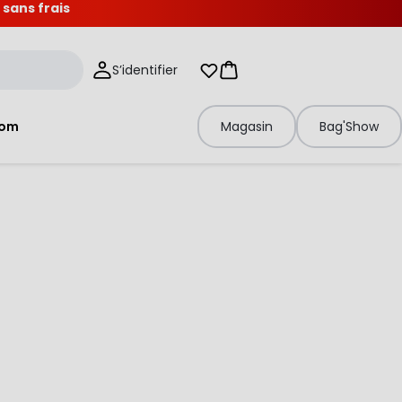
 sans frais
S’identifier
Mes listes d'envies
Panier
tom
Magasin
Bag'Show