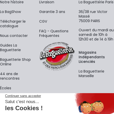
Notre histoire
Livraison
La Baguetterie Paris
La BagShow
Garantie 3 ans
36/38 rue Victor
Massé
75009 PARIS
​Télécharger le
CGV
catalogue
Ouvert du mardi au
FAQ - Questions
samedi de 10h à
Nous contacter
Fréquentes
12h30 et de 14 à 19h
Guides La
Baguetterie
Magasins
Indépendants
Baguetterie Shop
Licenciés
Online
La Baguetterie
44 ans de
Marseille
rencontres
Écoles
La newsletter
Adresse e-mail
M'