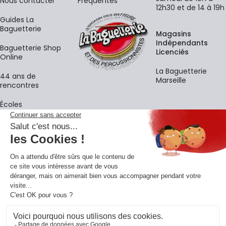
Nous contacter
Fréquentes
12h30 et de 14 à 19h
Guides La
Baguetterie
Magasins
Indépendants
Baguetterie Shop
Licenciés
Online
La Baguetterie
44 ans de
Marseille
rencontres
Écoles
La newsletter
Adresse e-mail
M'
En vous inscrivant à notre newsletter, vous acceptez notre
politique de
confidentialité
.
Retrouvons-nous sur