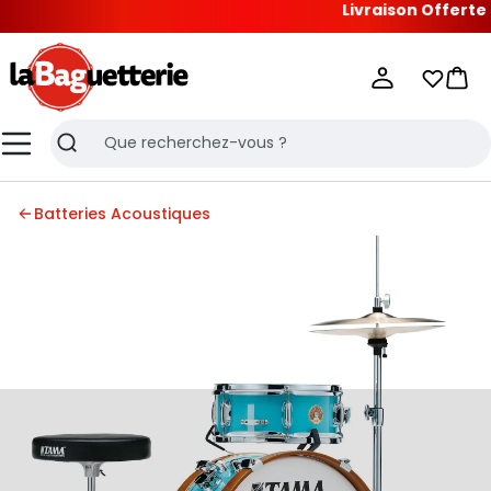
Livraison Offerte
à p
La Baguetterie
Mes list
Pani
Menu
Recherche
Batteries Acoustiques