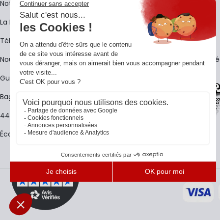
Notre histoire
Livraison
La BagShow
Garantie 3 ans
​Télécharger le catalogue
CGV
Nous contacter
FAQ - Questions Fr
Guides La Baguetterie
Baguetterie Shop Online
44 ans de rencontres
Écoles