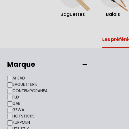
Baguettes
Balais
Les préféré
Marque
AHEAD
BAGUETTERIE
CONTEMPORANEA
FLIX
GAB
GEWA
HOTSTICKS
KUPPMEN
LITE STIX