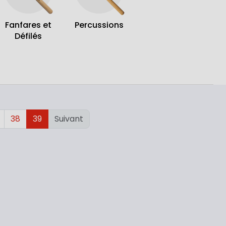
Fanfares et
Percussions
Défilés
38
39
Suivant