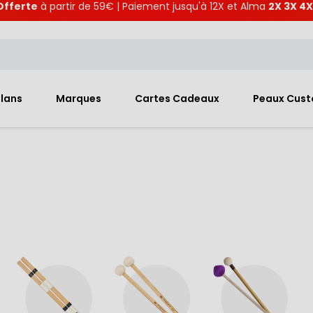
Offerte
à partir de 59€ | Paiement jusqu'à 12X et Alma
2X 3X 4X
Plans
Marques
Cartes Cadeaux
Peaux Cus