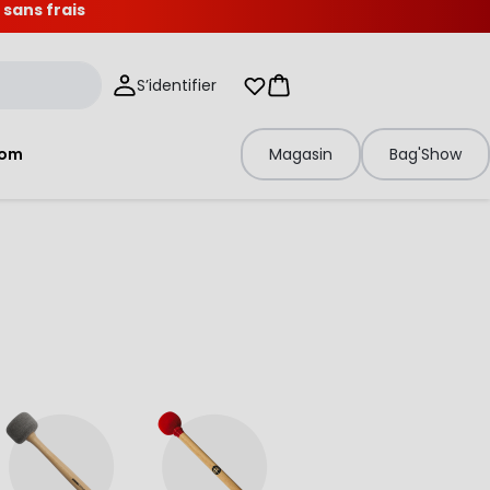
 sans frais
S’identifier
Mes listes d'envies
Panier
tom
Magasin
Bag'Show