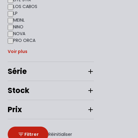
LOS CABOS
LP
MEINL
NINO
NOVA
PRO ORCA
Voir plus
Série
Stock
Prix
Filtrer
Réinitialiser