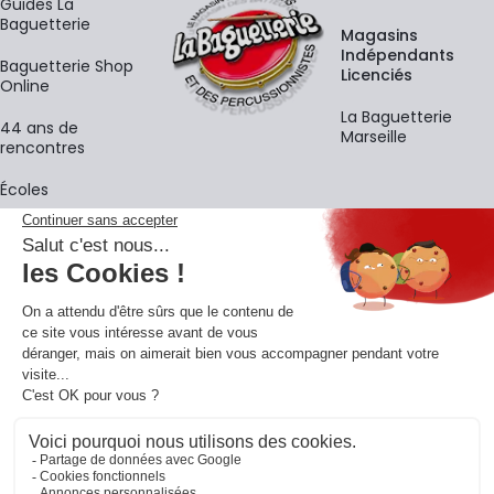
Guides La
Baguetterie
Magasins
Indépendants
Baguetterie Shop
Licenciés
Online
La Baguetterie
44 ans de
Marseille
rencontres
Écoles
La newsletter
Adresse e-mail
M'
En vous inscrivant à notre newsletter, vous acceptez notre
politique de
confidentialité
.
Retrouvons-nous sur