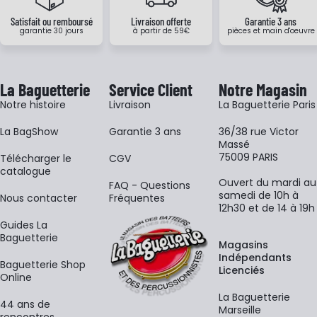
Satisfait ou remboursé
Livraison offerte
Garantie 3 ans
garantie 30 jours
à partir de 59€
pièces et main d'oeuvre
La Baguetterie
Service Client
Notre Magasin
Notre histoire
Livraison
La Baguetterie Paris
La BagShow
Garantie 3 ans
36/38 rue Victor
Massé
75009 PARIS
​Télécharger le
CGV
catalogue
Ouvert du mardi au
FAQ - Questions
samedi de 10h à
Nous contacter
Fréquentes
12h30 et de 14 à 19h
Guides La
Baguetterie
Magasins
Indépendants
Baguetterie Shop
Licenciés
Online
La Baguetterie
44 ans de
Marseille
rencontres