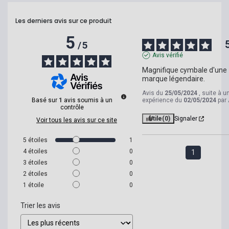
Les derniers avis sur ce produit
5
/
5
Avis vérifié
Magnifique cymbale d'une 
marque légendaire.
Avis du
25/05/2024
, suite à u
Basé sur
1
avis soumis à un
expérience du
02/05/2024
par
contrôle
Utile
(0)
Signaler
Voir tous les avis sur ce site
5
étoiles
1
4
étoiles
0
1
3
étoiles
0
2
étoiles
0
1
étoile
0
Trier les avis