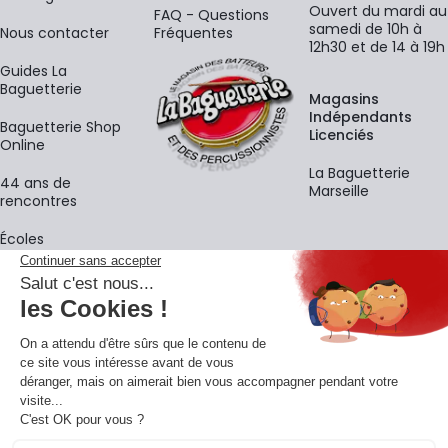
Ouvert du mardi au
FAQ - Questions
samedi de 10h à
Nous contacter
Fréquentes
12h30 et de 14 à 19h
Guides La
Baguetterie
Magasins
Indépendants
Baguetterie Shop
Licenciés
Online
La Baguetterie
44 ans de
Marseille
rencontres
Écoles
La newsletter
Adresse e-mail
M'
En vous inscrivant à notre newsletter, vous acceptez notre
politique de
confidentialité
.
Retrouvons-nous sur