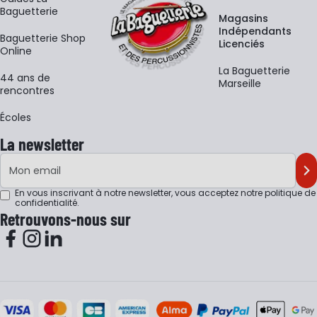
Baguetterie
Magasins
Indépendants
Baguetterie Shop
Licenciés
Online
La Baguetterie
44 ans de
Marseille
rencontres
Écoles
La newsletter
Adresse e-mail
M'
En vous inscrivant à notre newsletter, vous acceptez notre
politique de
confidentialité
.
Retrouvons-nous sur