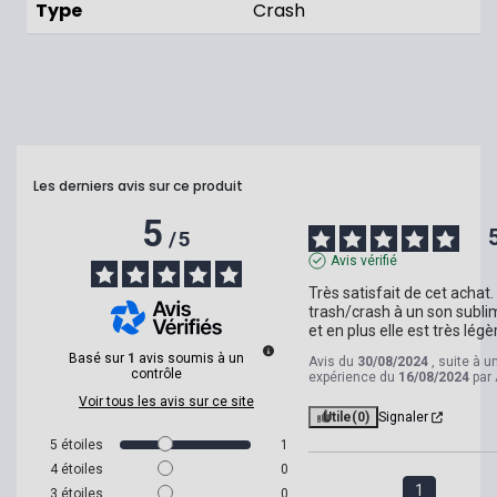
Type
Crash
Les derniers avis sur ce produit
5
/
5
Avis vérifié
Très satisfait de cet achat. 
trash/crash à un son sublim
et en plus elle est très légè
Basé sur
1
avis soumis à un
Avis du
30/08/2024
, suite à u
contrôle
expérience du
16/08/2024
par
Voir tous les avis sur ce site
Utile
(0)
Signaler
5
étoiles
1
4
étoiles
0
1
3
étoiles
0