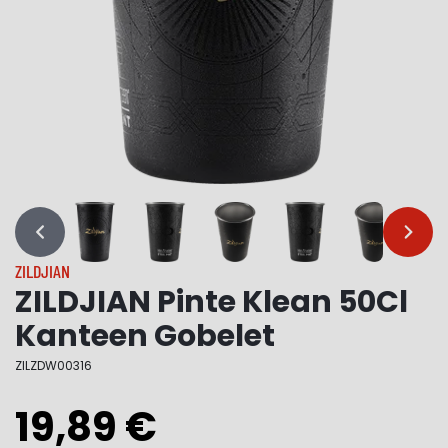
…
…
ZILDJIAN
ZILDJIAN Pinte Klean 50Cl
Kanteen Gobelet
ZILZDW00316
19,89 €