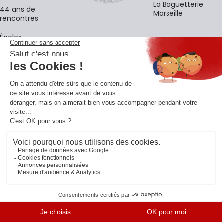
La Baguetterie
44 ans de
Marseille
rencontres
Écoles
La newsletter
Adresse e-mail
M'
En vous inscrivant à notre newsletter, vous acceptez notre
politique de
confidentialité
.
Retrouvons-nous sur