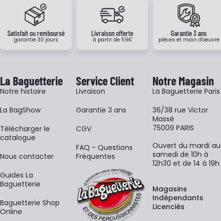
Satisfait ou remboursé
Livraison offerte
Garantie 3 ans
garantie 30 jours
à partir de 59€
pièces et main d'oeuvre
La Baguetterie
Service Client
Notre Magasin
Notre histoire
Livraison
La Baguetterie Paris
La BagShow
Garantie 3 ans
36/38 rue Victor
Massé
75009 PARIS
​Télécharger le
CGV
catalogue
Ouvert du mardi au
FAQ - Questions
samedi de 10h à
Nous contacter
Fréquentes
12h30 et de 14 à 19h
Guides La
Baguetterie
Magasins
Indépendants
Baguetterie Shop
Licenciés
Online