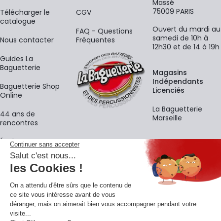
Massé
75009 PARIS
​Télécharger le
CGV
catalogue
Ouvert du mardi au
FAQ - Questions
samedi de 10h à
Nous contacter
Fréquentes
12h30 et de 14 à 19h
Guides La
Baguetterie
Magasins
Indépendants
Baguetterie Shop
Licenciés
Online
La Baguetterie
44 ans de
Marseille
rencontres
Écoles
La newsletter
Adresse e-mail
M'
En vous inscrivant à notre newsletter, vous acceptez notre
politique de
confidentialité
.
Retrouvons-nous sur