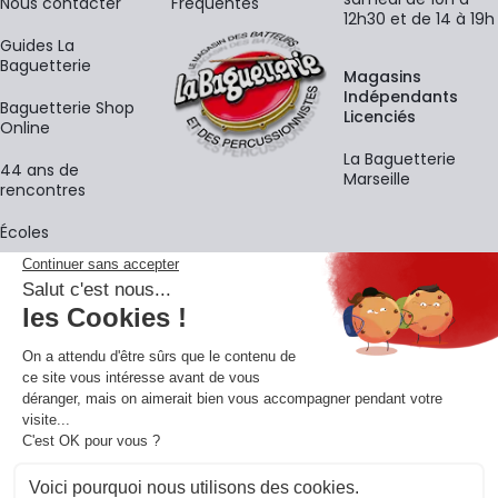
Nous contacter
Fréquentes
12h30 et de 14 à 19h
Guides La
Baguetterie
Magasins
Indépendants
Baguetterie Shop
Licenciés
Online
La Baguetterie
44 ans de
Marseille
rencontres
Écoles
La newsletter
Adresse e-mail
M'
En vous inscrivant à notre newsletter, vous acceptez notre
politique de
confidentialité
.
Retrouvons-nous sur