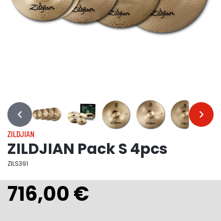
…
…
ZILDJIAN
ZILDJIAN Pack S 4pcs
ZILS391
716,00 €