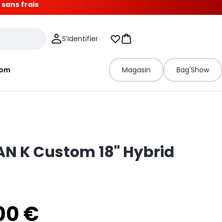
 sans frais
S’identifier
Mes listes d'envies
Panier
tom
Magasin
Bag'Show
AN K Custom 18" Hybrid
00 €