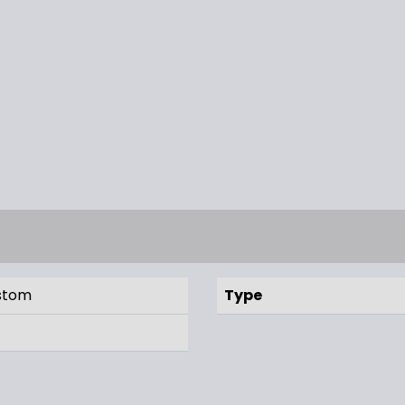
stom
Type