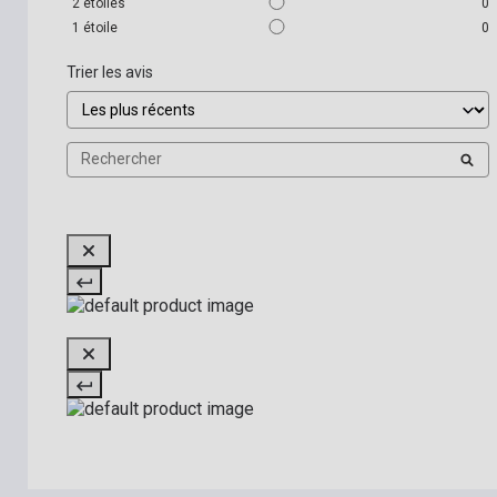
2
étoiles
0
1
étoile
0
Trier les avis