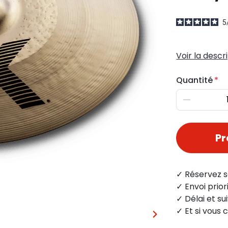
5
Voir la descr
Quantité
Diminuer
P
✓ Réservez s
✓ Envoi prio
✓ Délai et s
✓ Et si vous 
…