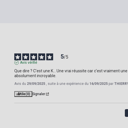
5
/
5
Avis vérifié
Que dire ? C’est une K… Une vrai réussite car c’est vraiment une
absolument incroyable.
Avis du
29/09/2025
, suite à une expérience du
16/09/2025
par
THIERRY
Utile
(0)
Signaler