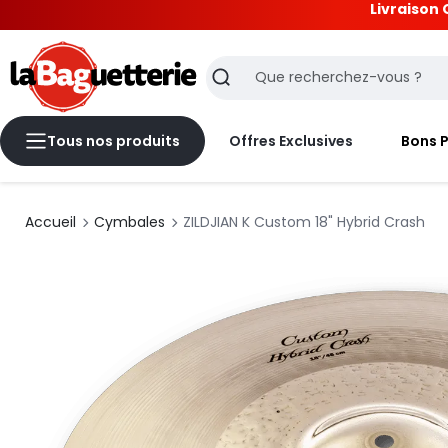
Livraison 
La Baguetterie
Recherche
Tous nos produits
Offres Exclusives
Bons 
Accueil
Cymbales
ZILDJIAN K Custom 18" Hybrid Crash