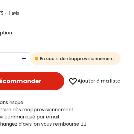
/
5
-
1
avis
iption
En cours de réapprovisionnement
Augmenter
récommander
Ajouter à ma liste
ans risque
ritaire dès réapprovisionnement
uivi communiqué par email
changez d’avis, on vous rembourse 👍🏻