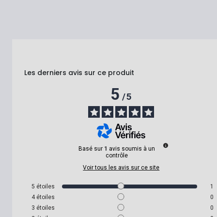
Les derniers avis sur ce produit
5
/
5
Basé sur
1
avis soumis à un
contrôle
Voir tous les avis sur ce site
5
étoiles
1
4
étoiles
0
3
étoiles
0