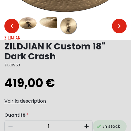
…
…
ZILDJIAN
ZILDJIAN K Custom 18"
Dark Crash
ZILK0953
419,00 €
Voir la description
Quantité
En stock
Diminuer
Augmenter