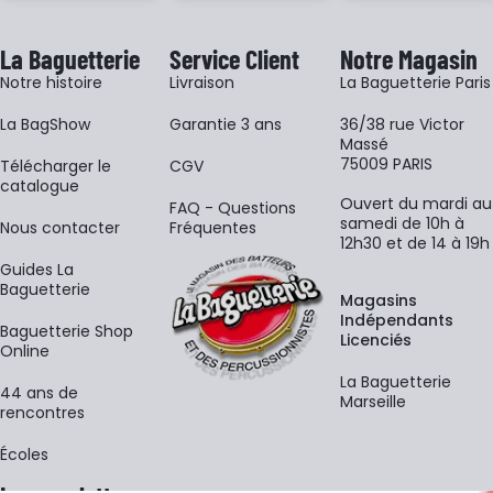
La Baguetterie
Service Client
Notre Magasin
Notre histoire
Livraison
La Baguetterie Paris
La BagShow
Garantie 3 ans
36/38 rue Victor
Massé
75009 PARIS
​Télécharger le
CGV
catalogue
Ouvert du mardi au
FAQ - Questions
samedi de 10h à
Nous contacter
Fréquentes
12h30 et de 14 à 19h
Guides La
Baguetterie
Magasins
Indépendants
Baguetterie Shop
Licenciés
Online
La Baguetterie
44 ans de
Marseille
rencontres
Écoles