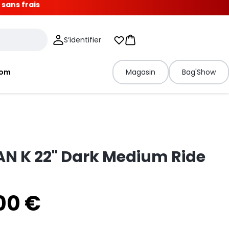
 sans frais
S’identifier
Mes listes d'envies
Panier
tom
Magasin
Bag'Show
AN K 22" Dark Medium Ride
00 €