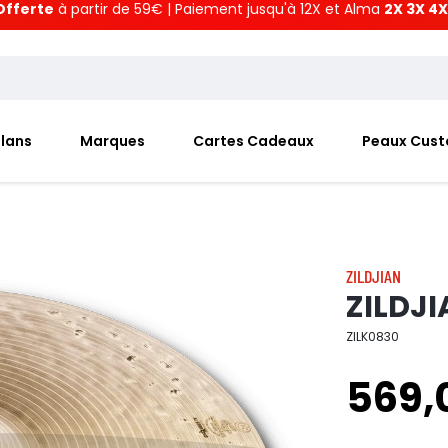
Offerte
à partir de 59€ | Paiement jusqu'à 12X et Alma
2X 3X 4X
Plans
Marques
Cartes Cadeaux
Peaux Cus
ZILDJIAN
ZILDJI
ZILK0830
569,