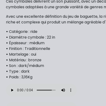
Ces cymbales délivrent un son puissant, avec un deca
cymbales adaptées à une grande variété de genres mu
Avec une excellente définition du jeu de baguette
, la
riche et complexe qui produit un mélange agréable 
•
Catégorie :
ride
•
Diamètre cymbale : 22 in
•
Épaisseur : médium
•
Finition : Traditionnelle
•
Martelage : oui
•
Matériau : bronze
•
Son : dark/médium
•
Type : dark
•
Poids : 3,16Kg