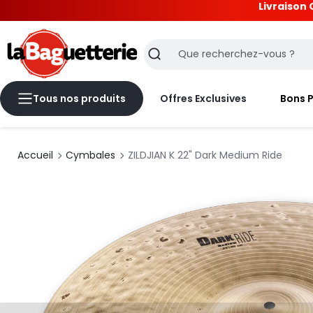
Livraison 
La Baguetterie
Recherche
Tous nos produits
Offres Exclusives
Bons 
Accueil
Cymbales
ZILDJIAN K 22" Dark Medium Ride