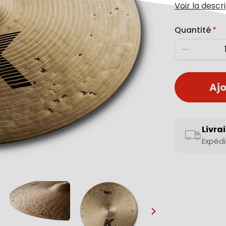
Voir la descr
Quantité
Diminuer
Ajo
Livra
Expédi
…