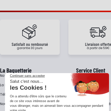
Satisfait ou remboursé
Livraison offert
garantie 30 jours
à partir de 59€
La Baguetterie
Service Client
Notre histoire
Livraison
La BagShow
Garantie 3 ans
​Télécharger le catalogue
CGV
Nous contacter
FAQ - Questions Fr