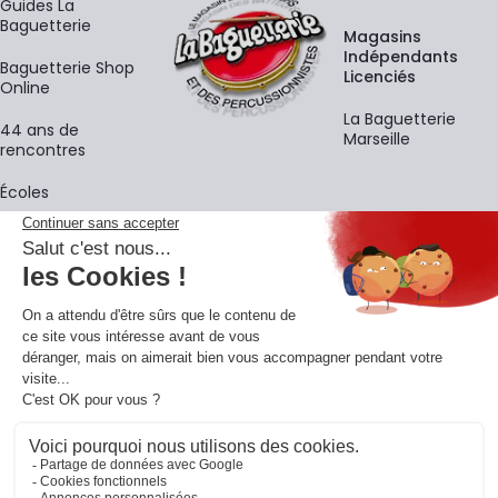
Guides La
Baguetterie
Magasins
Indépendants
Baguetterie Shop
Licenciés
Online
La Baguetterie
44 ans de
Marseille
rencontres
Écoles
La newsletter
Adresse e-mail
M'
En vous inscrivant à notre newsletter, vous acceptez notre
politique de
confidentialité
.
Retrouvons-nous sur