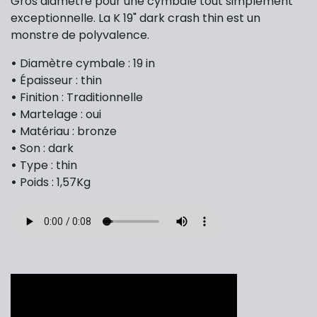
Gros diamètre pour une cymbale tout simplement
exceptionnelle. La K 19" dark crash thin est un
monstre de polyvalence.
•
Diamètre cymbale : 19 in
•
Épaisseur : thin
•
Finition : Traditionnelle
•
Martelage : oui
•
Matériau : bronze
•
Son : dark
•
Type : thin
•
Poids : 1,57Kg