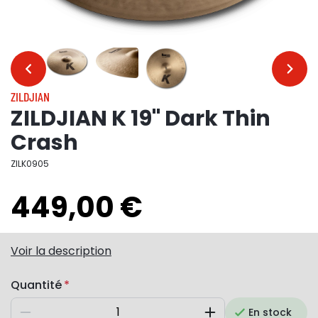
…
…
ZILDJIAN
ZILDJIAN K 19" Dark Thin
Crash
ZILK0905
449,00 €
Voir la description
Quantité
En stock
Diminuer
Augmenter