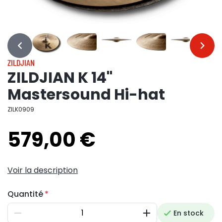
…
…
ZILDJIAN
ZILDJIAN K 14"
Mastersound Hi-hat
ZILK0909
579,00 €
Voir la description
Quantité
En stock
Diminuer
Augmenter