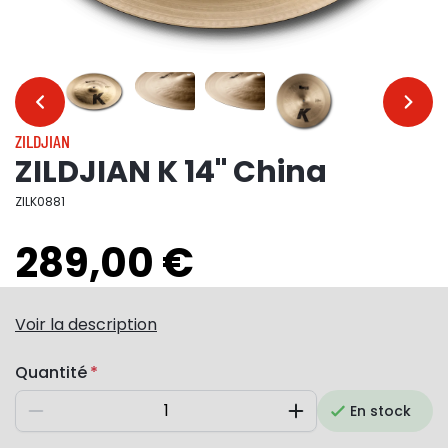
…
…
ZILDJIAN
ZILDJIAN K 14" China
ZILK0881
289,00 €
Voir la description
Quantité
En stock
Diminuer
Augmenter