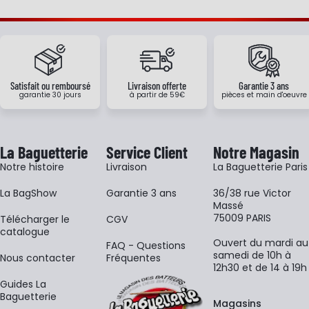
Satisfait ou remboursé
Livraison offerte
Garantie 3 ans
garantie 30 jours
à partir de 59€
pièces et main d'oeuvre
La Baguetterie
Service Client
Notre Magasin
Notre histoire
Livraison
La Baguetterie Paris
La BagShow
Garantie 3 ans
36/38 rue Victor
Massé
75009 PARIS
​Télécharger le
CGV
catalogue
Ouvert du mardi au
FAQ - Questions
samedi de 10h à
Nous contacter
Fréquentes
12h30 et de 14 à 19h
Guides La
Baguetterie
Magasins