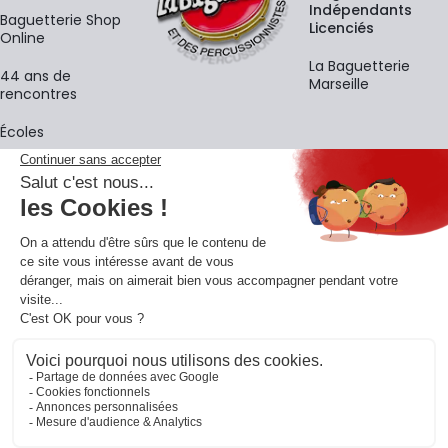
Indépendants
Baguetterie Shop
Licenciés
Online
La Baguetterie
44 ans de
Marseille
rencontres
Écoles
La newsletter
Adresse e-mail
M'
En vous inscrivant à notre newsletter, vous acceptez notre
politique de
confidentialité
.
Retrouvons-nous sur