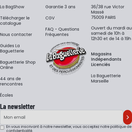
La BagShow
Garantie 3 ans
36/38 rue Victor
Massé
75009 PARIS
​Télécharger le
CGV
catalogue
Ouvert du mardi au
FAQ - Questions
samedi de 10h à
Nous contacter
Fréquentes
12h30 et de 14 à 19h
Guides La
Baguetterie
Magasins
Indépendants
Baguetterie Shop
Licenciés
Online
La Baguetterie
44 ans de
Marseille
rencontres
Écoles
La newsletter
Adresse e-mail
M'
En vous inscrivant à notre newsletter, vous acceptez notre
politique de
confidentialité
.