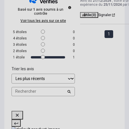
Avis du
21/12/2024
, suite à u
expérience du
25/11/2024
par
Basé sur
1
avis soumis à un
contrôle
Utile
(0)
Signaler
Voir tous les avis sur ce site
5
étoiles
0
1
4
étoiles
0
3
étoiles
0
2
étoiles
0
1
étoile
1
Trier les avis