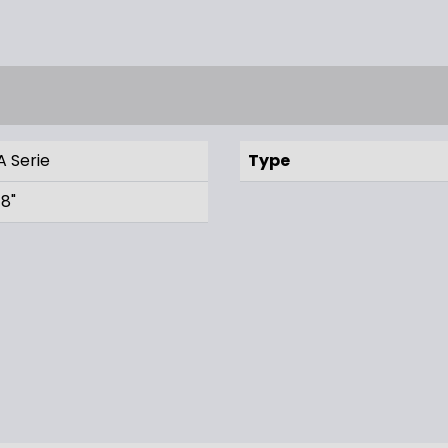
A Serie
Type
18"