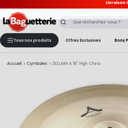
Livraison 
La Baguetterie
Recherche
Tous nos produits
Offres Exclusives
Bons 
Accueil
Cymbales
ZILDJIAN A 18" High China