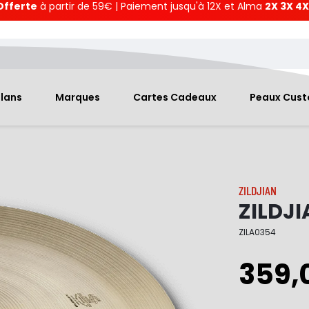
Offerte
à partir de 59€ | Paiement jusqu'à 12X et Alma
2X 3X 4X
Plans
Marques
Cartes Cadeaux
Peaux Cus
ZILDJIAN
ZILDJI
ZILA0354
359,