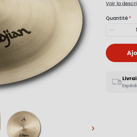
Voir la descr
Quantité
Diminuer
Ajo
Livra
Expédi
…