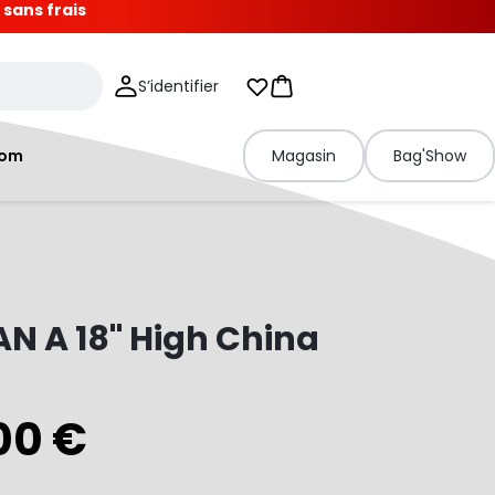
 sans frais
S’identifier
Mes listes d'envies
Panier
tom
Magasin
Bag'Show
AN A 18" High China
00 €