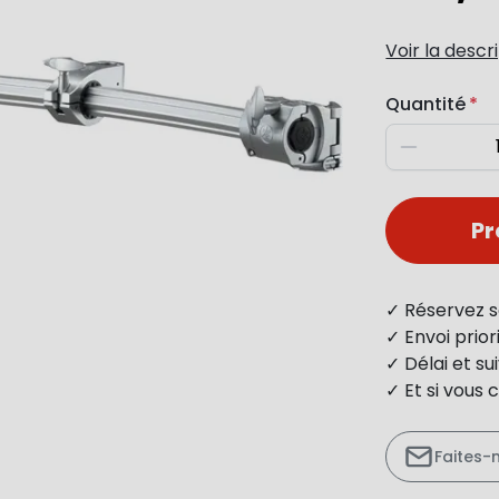
Voir la descr
Quantité
Diminuer
P
✓ Réservez s
✓ Envoi prio
✓ Délai et s
✓ Et si vous 
Faites-