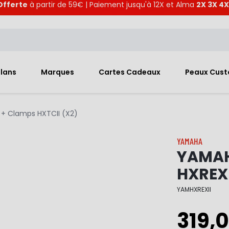
Offerte
à partir de 59€ | Paiement jusqu'à 12X et Alma
2X 3X 4X
Plans
Marques
Cartes Cadeaux
Peaux Cus
 + Clamps HXTCII (X2)
YAMAHA
YAMAH
HXREXI
YAMHXREXII
319,