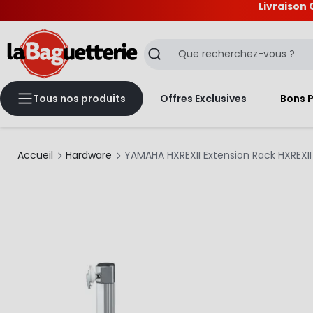
Livraison 
La Baguetterie
Recherche
Tous nos produits
Offres Exclusives
Bons 
Accueil
Hardware
YAMAHA HXREXII Extension Rack HXREXII