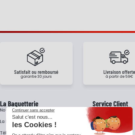
Satisfait ou remboursé
Livraison offert
garantie 30 jours
à partir de 59€
La Baguetterie
Service Client
Notre histoire
Livraison
La BagShow
Garantie 3 ans
​Télécharger le catalogue
CGV