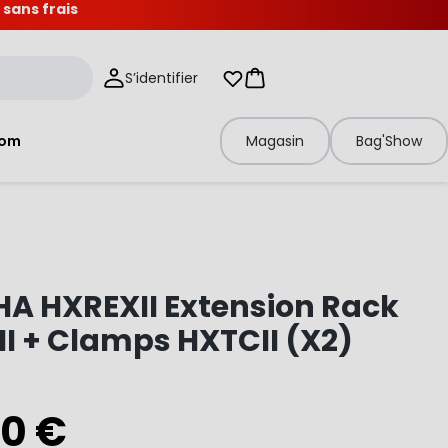
 sans frais
S’identifier
Mes listes d'envies
Panier
tom
Magasin
Bag'Show
A HXREXII Extension Rack
I + Clamps HXTCII (X2)
00 €