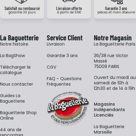
Satisfait ou remboursé
Livraison offerte
Garantie 3 ans
garantie 30 jours
à partir de 59€
pièces et main d'oeuvre
La Baguetterie
Service Client
Notre Magasin
Notre histoire
Livraison
La Baguetterie Paris
La BagShow
Garantie 3 ans
36/38 rue Victor
Massé
75009 PARIS
​Télécharger le
CGV
catalogue
Ouvert du mardi au
FAQ - Questions
samedi de 10h à
Nous contacter
Fréquentes
12h30 et de 14 à 19h
Guides La
Baguetterie
Magasins
Indépendants
Baguetterie Shop
Licenciés
Online
La Baguetterie
44 ans de
Marseille
rencontres