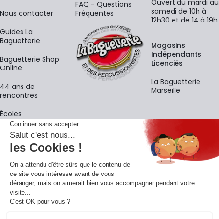
Ouvert du mardi au
FAQ - Questions
samedi de 10h à
Nous contacter
Fréquentes
12h30 et de 14 à 19h
Guides La
Baguetterie
Magasins
Indépendants
Baguetterie Shop
Licenciés
Online
La Baguetterie
44 ans de
Marseille
rencontres
Écoles
La newsletter
Adresse e-mail
M'
En vous inscrivant à notre newsletter, vous acceptez notre
politique de
confidentialité
.
Retrouvons-nous sur