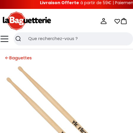
Livraison Offerte
à partir de 59€ | Paiement ju
La Baguetterie
Mes list
Pani
Menu
Recherche
Baguettes