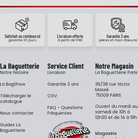
Satisfait ou remboursé
Livraison offerte
Garantie 3 ans
garantie 30 jours
à partir de 59€
pièces et main d'oeuvre
La Baguetterie
Service Client
Notre Magasin
Notre histoire
Livraison
La Baguetterie Paris
La BagShow
Garantie 3 ans
36/38 rue Victor
Massé
75009 PARIS
​Télécharger le
CGV
catalogue
Ouvert du mardi au
FAQ - Questions
samedi de 10h à
Nous contacter
Fréquentes
12h30 et de 14 à 19h
Guides La
Baguetterie
Magasins