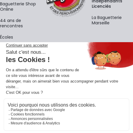
Indépendants
Baguetterie Shop
Licenciés
Online
La Baguetterie
44 ans de
Marseille
rencontres
Écoles
La newsletter
Adresse e-mail
M'
En vous inscrivant à notre newsletter, vous acceptez notre
politique de
confidentialité
.
Retrouvons-nous sur