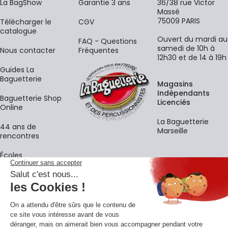
La BagShow
Garantie 3 ans
36/38 rue Victor
Massé
75009 PARIS
​Télécharger le
CGV
catalogue
Ouvert du mardi au
FAQ - Questions
samedi de 10h à
Nous contacter
Fréquentes
12h30 et de 14 à 19h
Guides La
Baguetterie
Magasins
Indépendants
Baguetterie Shop
Licenciés
Online
La Baguetterie
44 ans de
Marseille
rencontres
Écoles
La newsletter
Adresse e-mail
M'
En vous inscrivant à notre newsletter, vous acceptez notre
politique de
confidentialité
.