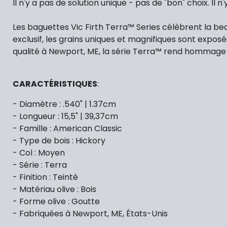
Il n'y a pas de solution unique - pas de "bon" choix. Il
Les baguettes Vic Firth Terra™ Series célèbrent la b
exclusif, les grains uniques et magnifiques sont expo
qualité à Newport, ME, la série Terra™ rend hommage au
CARACTÉRISTIQUES
:
- Diamètre : .540" | 1.37cm
- Longueur : 15,5" | 39,37cm
- Famille : American Classic
- Type de bois : Hickory
- Col : Moyen
- Série : Terra
- Finition : Teinté
- Matériau olive : Bois
- Forme olive : Goutte
- Fabriquées à Newport, ME, États-Unis