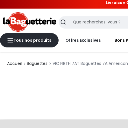
Livraison 
La Baguetterie
Recherche
Tous nos produits
Offres Exclusives
Bons 
Accueil
Baguettes
VIC FIRTH 7AT Baguettes 7A American 