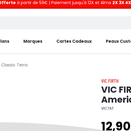
Offerte
à partir de 59€ | Paiement jusqu'à 12X et Alma
2X 3X 4X
Plans
Marques
Cartes Cadeaux
Peaux Cus
Classic Terra
VIC FIRTH
VIC FI
Americ
VIC7AT
12,90