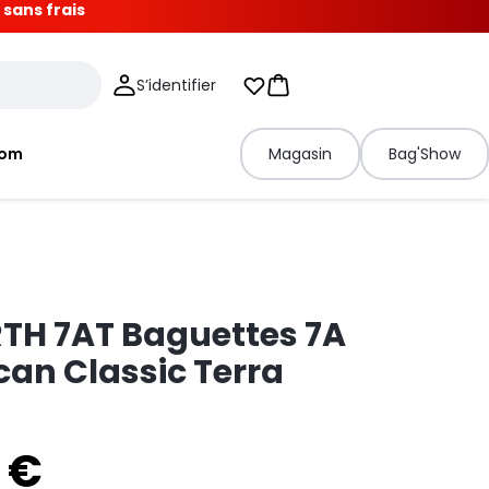
 sans frais
S’identifier
Mes listes d'envies
Panier
tom
Magasin
Bag'Show
RTH 7AT Baguettes 7A
an Classic Terra
 €