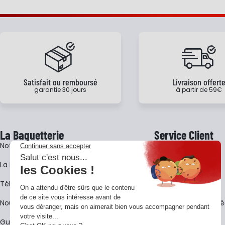
Satisfait ou remboursé
Livraison offert
garantie 30 jours
à partir de 59€
La Baguetterie
Service Client
Notre histoire
Livraison
La BagShow
Garantie 3 ans
​Télécharger le catalogue
CGV
Nous contacter
FAQ - Questions Fr
Guides La Baguetterie