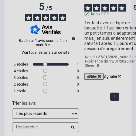
5
/
5
Avis vérifié
1er test avec ce type de 
baguette. Il faut bien enten
un petit temps d'adaptation
mais j'en suis entièrement 
Basé sur
1
avis soumis à un
satisfait après 15 jours et u
contrôle
session d'enregistrement.
Voir tous les avis sur ce site
Avis du
27/01/2026
, suite à u
expérience du
13/01/2026
par
5
étoiles
1
Olivier R.
4
étoiles
0
Utile
(0)
Signaler
3
étoiles
0
2
étoiles
0
1
étoile
0
1
Trier les avis