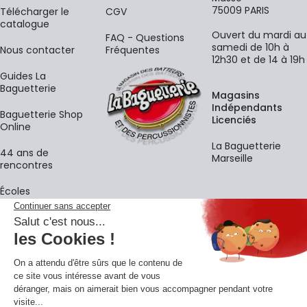
75009 PARIS
​Télécharger le
CGV
catalogue
Ouvert du mardi au
FAQ - Questions
samedi de 10h à
Nous contacter
Fréquentes
12h30 et de 14 à 19h
Guides La
Baguetterie
Magasins
Indépendants
Baguetterie Shop
Licenciés
Online
La Baguetterie
44 ans de
Marseille
rencontres
Écoles
La newsletter
Adresse e-mail
M'
En vous inscrivant à notre newsletter, vous acceptez notre
politique de
confidentialité
.
Retrouvons-nous sur