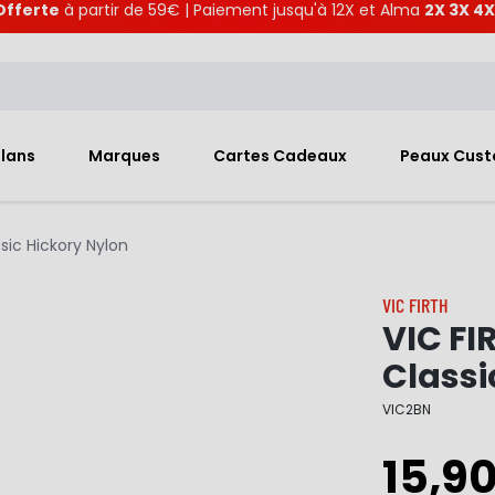
Offerte
à partir de 59€ | Paiement jusqu'à 12X et Alma
2X 3X 4X
Plans
Marques
Cartes Cadeaux
Peaux Cus
sic Hickory Nylon
VIC FIRTH
VIC FI
Classi
VIC2BN
15,9