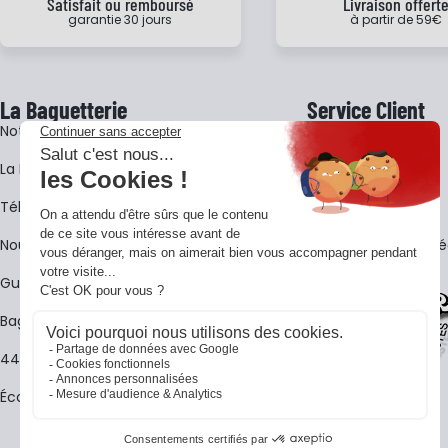
Satisfait ou remboursé
Livraison offert
garantie 30 jours
à partir de 59€
La Baguetterie
Service Client
Notre histoire
Livraison
La BagShow
Garantie 3 ans
​Télécharger le catalogue
CGV
Nous contacter
FAQ - Questions Fr
Guides La Baguetterie
Baguetterie Shop Online
44 ans de rencontres
Écoles