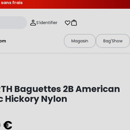
 sans frais
S’identifier
Mes listes d'envies
Panier
tom
Magasin
Bag'Show
RTH Baguettes 2B American
c Hickory Nylon
0 €