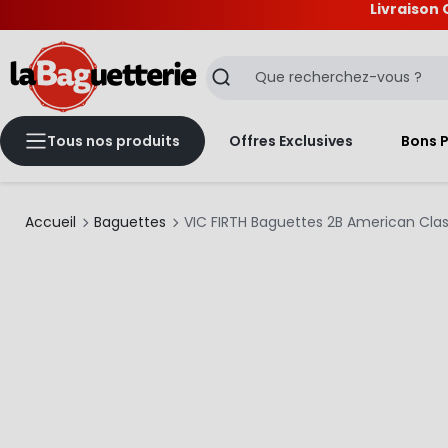
Livraison 
La Baguetterie
Recherche
Tous nos produits
Offres Exclusives
Bons 
Accueil
Baguettes
VIC FIRTH Baguettes 2B American Clas