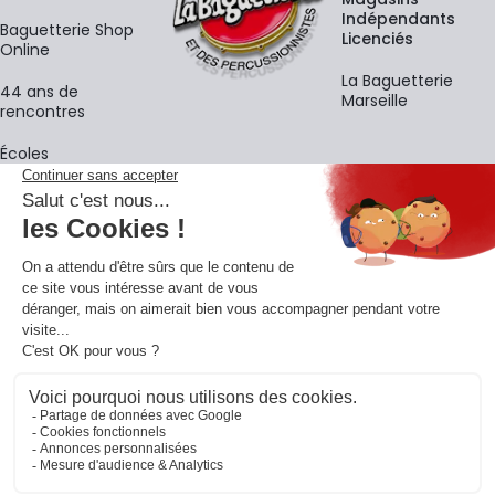
Indépendants
Baguetterie Shop
Licenciés
Online
La Baguetterie
44 ans de
Marseille
rencontres
Écoles
La newsletter
Adresse e-mail
M'
En vous inscrivant à notre newsletter, vous acceptez notre
politique de
confidentialité
.
Retrouvons-nous sur